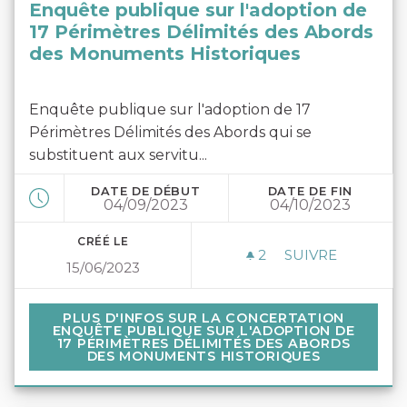
Enquête publique sur l'adoption de
17 Périmètres Délimités des Abords
des Monuments Historiques
Enquête publique sur l'adoption de 17
Périmètres Délimités des Abords qui se
substituent aux servitu...
DATE DE DÉBUT
DATE DE FIN
04/09/2023
04/10/2023
CRÉÉ LE
2
2 ABONNÉS
SUIVRE
15/06/2023
ENQUÊTE PUBLI
PLUS D'INFOS SUR LA CONCERTATION ENQUÊT
PLUS D'INFOS SUR LA CONCERTATION
ENQUÊTE PUBLIQUE SUR L'ADOPTION DE
17 PÉRIMÈTRES DÉLIMITÉS DES ABORDS
DES MONUMENTS HISTORIQUES